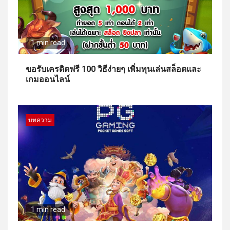
1 min read
ขอรับเครดิตฟรี 100 วิธีง่ายๆ เพิ่มทุนเล่นสล็อตและ
เกมออนไลน์
บทความ
1 min read