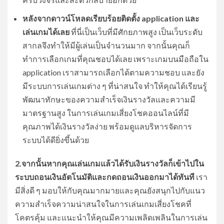
หลังจากดาวน์โหลดเรียบร้อยติดตั้ง application และ
เล่นเกมได้เลย
ที่นี่เป็นเว็บที่มีศักยภาพสูง เป็นเว็บระดับ
สากลจึงทำให้มีผู้เล่นเป็นจำนวนมาก จากนั้นคุณก็
ทำการเลือกเกมที่คุณชอบได้เลย เพราะเกมบนมือถือใน
application เราสามารถเลือกได้ตามความชอบ และยัง
มีระบบการเล่นเกมต่าง ๆ ที่น่าสนใจ ทำให้คุณได้เรียนรู้
พัฒนาทักษะของความสำเร็จเงินรางวัลและความมี
มาตรฐานสูง ในการเล่นเกมเสี่ยงโชคออนไลน์ที่มี
คุณภาพได้เงินรางวัลง่าย พร้อมดูแลบริหารจัดการ
ระบบได้ดียิ่งขึ้นด้วย
2.จากนั้นหากคุณเล่นเกมแล้วได้รับเงินรางวัลก็เข้าไปใน
ระบบถอนเงินอัตโนมัติและกดถอนเงินออกมาได้ทันที
เรา
มีสิ่งดี ๆ มอบให้กับคุณมากมายและคุณยังสนุกไปกับแนว
ความสำเร็จความน่าสนใจในการเล่นเกมเสี่ยงโชคที่
โคตรคุ้ม และแนะนำให้คุณมีความเพลิดเพลินในการเล่น