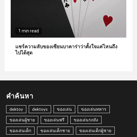
1 min read
แชร์ความลับของเซียนบาคาร่าว่าตั้งใจแค่ไหนถึง
ไปได้สุด
คำค้นหา
dektoy
dektoys
ของเล่น
ของเล่นทหาร
ของเล่นผู้ชาย
ของเล่นฟรี
ของเล่นรถถัง
ของเล่นเด็ก
ของเล่นเด็กชาย
ของเล่นเด็กผู้ชาย