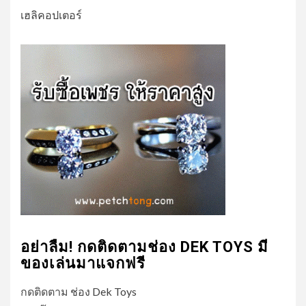
เฮลิคอปเตอร์
อย่าลืม! กดติดตามช่อง DEK TOYS มี
ของเล่นมาแจกฟรี
กดติดตาม
ช่อง Dek Toys