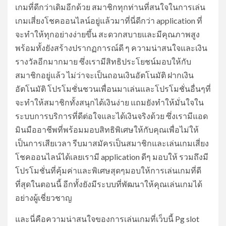
เกมที่ดีกว่าเดิมอีกด้วย สมาชิกทุกท่านที่สนใจในการเล่น
เกมเสี่ยงโชคออนไลน์อยู่แล้วมาที่นี่ดีกว่า application ที่
จะทำให้ทุกอย่างง่ายขึ้น สะดวกสบายและมีคุณภาพสูง
พร้อมทั้งยังสร้างปรากฏการณ์ดี ๆ ความน่าสนใจและเงิน
รางวัลอีกมากมาย ซึ่งเรามีสิทธิประโยชน์มอบให้กับ
สมาชิกอยู่แล้ว ไม่ว่าจะเป็นถอนเงินอัตโนมัติ ฝากเงิน
อัตโนมัติ โปรโมชั่นชวนเพื่อนมาเล่นและโปรโมชั่นอื่นๆที่
จะทำให้สมาชิกทั้งสนุกได้เงินง่าย แถมยังทำให้มั่นใจใน
ระบบการบริการที่ดีต่อใจและได้เงินจริงด้วย ซึ่งเรามีแอด
มินมืออาชีพที่พร้อมมอบสิทธิพิเศษให้กับคุณเพื่อไม่ให้
เป็นการเสียเวลา รีบมาสมัครเป็นสมาชิกและเล่นเกมเสี่ยง
โชคออนไลน์ได้เลยเรามี application ดีๆ มอบให้ รวมถึงมี
โปรโมชั่นที่คุ้มค่าและพิเศษสุดๆมอบให้การเล่นเกมที่ดี
ที่สุดในตอนนี้ อีกทั้งยังมีระบบที่พัฒนาให้คุณเล่นเกมได้
อย่างผู้เชี่ยวชาญ
และนี่คือความน่าสนใจของการเล่นเกมที่เว็บนี้ Pg slot