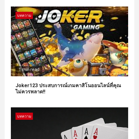
บทความ
1 min read
Joker123 ประสบการณ์เกมคาสิโนออนไลน์ที่คุณ
ไม่ควรพลาด!!
บทความ