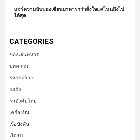
แชร์ความลับของเซียนบาคาร่าว่าตั้งใจแค่ไหนถึงไป
ได้สุด
CATEGORIES
ของเล่นทหาร
บทความ
รถก่อสร้าง
รถถัง
รถบังคับวิทยุ
เครื่องบิน
เรือบังคับ
เรือรบ