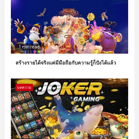
1 min read
สร้างรายได้จริงแค่มีมือถือกับความรู้ก็ปังได้แล้ว
บทความ