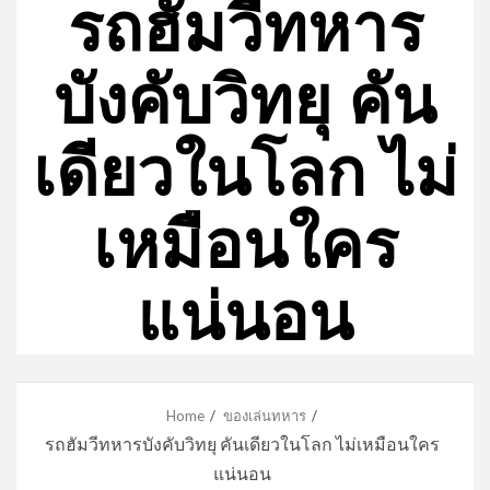
รถฮัมวีทหาร
บังคับวิทยุ คัน
เดียวในโลก ไม่
เหมือนใคร
แน่นอน
Home
ของเล่นทหาร
รถฮัมวีทหารบังคับวิทยุ คันเดียวในโลก ไม่เหมือนใคร
แน่นอน