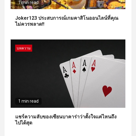
1 min read
Joker123 ประสบการณ์เกมคาสิโนออนไลน์ที่คุณ
ไม่ควรพลาด!!
บทความ
1 min read
แชร์ความลับของเซียนบาคาร่าว่าตั้งใจแค่ไหนถึง
ไปได้สุด