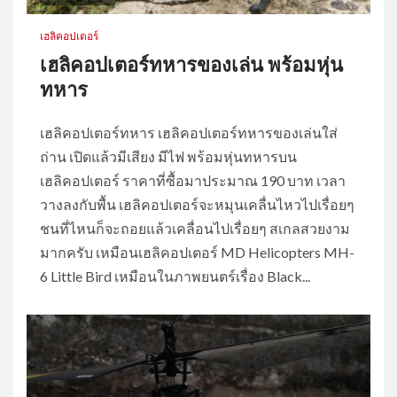
เฮลิคอปเตอร์
เฮลิคอปเตอร์ทหารของเล่น พร้อมหุ่น
ทหาร
เฮลิคอปเตอร์ทหาร เฮลิคอปเตอร์ทหารของเล่นใส่
ถ่าน เปิดแล้วมีเสียง มีไฟ พร้อมหุ่นทหารบน
เฮลิคอปเตอร์ ราคาที่ซื้อมาประมาณ 190 บาท เวลา
วางลงกับพื้น เฮลิคอปเตอร์จะหมุนเคลื่นไหวไปเรื่อยๆ
ชนที่ไหนก็จะถอยแล้วเคลื่อนไปเรื่อยๆ สเกลสวยงาม
มากครับ เหมือนเฮลิคอปเตอร์ MD Helicopters MH-
6 Little Bird เหมือนในภาพยนตร์เรื่อง Black...