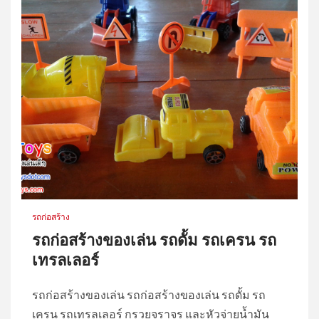
รถก่อสร้าง
รถก่อสร้างของเล่น รถดั้ม รถเครน รถ
เทรลเลอร์
รถก่อสร้างของเล่น รถก่อสร้างของเล่น รถดั้ม รถ
เครน รถเทรลเลอร์ กรวยจราจร และหัวจ่ายน้ำมัน