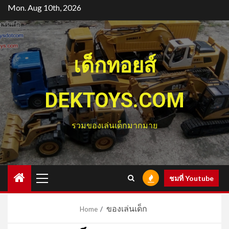
Skip
Mon. Aug 10th, 2026
to
content
เด็กทอยส์
DEKTOYS.COM
รวมของเล่นเด็กมากมาย
Primary
ชมที่ Youtube
Menu
ของเล่นเด็ก
Home