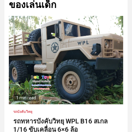
ของเล่นเด็ก
1 min read
รถบังคับวิทยุ
รถทหารบังคับวิทยุ WPL B16 สเกล
1/16 ขับเคลื่อน 6×6 ล้อ