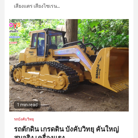
เสียงแตร เสียงไซเรน...
1 min read
รถบังคับวิทยุ
รถตักดิน เกรดดิน บังคับวิทยุ คันใหญ่
สมจริง เครื่องแรง