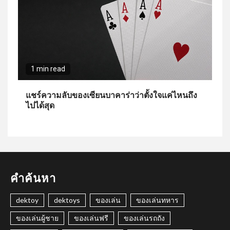
1 min read
แชร์ความลับของเซียนบาคาร่าว่าตั้งใจแค่ไหนถึง
ไปได้สุด
คำค้นหา
dektoy
dektoys
ของเล่น
ของเล่นทหาร
ของเล่นผู้ชาย
ของเล่นฟรี
ของเล่นรถถัง