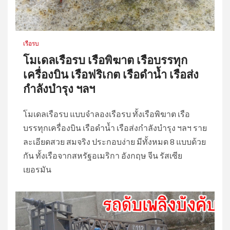
เรือรบ
โมเดลเรือรบ เรือพิฆาต เรือบรรทุก
เครื่องบิน เรือฟริเกต เรือดำน้ำ เรือส่ง
กำลังบำรุง ฯลฯ
โมเดลเรือรบ แบบจำลองเรือรบ ทั้งเรือพิฆาต เรือ
บรรทุกเครื่องบิน เรือดำน้ำ เรือส่งกำลังบำรุง ฯลฯ ราย
ละเอียดสวย สมจริง ประกอบง่าย มีทั้งหมด 8 แบบด้วย
กัน ทั้งเรือจากสหรัฐอเมริกา อังกฤษ จีน รัสเซีย
เยอรมัน