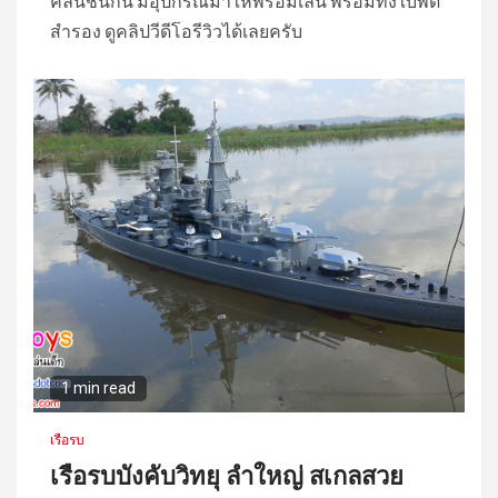
คลื่นชนกัน มีอุปกรณ์มาให้พร้อมเล่น พร้อมทั้งใบพัด
สำรอง ดูคลิปวีดีโอรีวิวได้เลยครับ
1 min read
เรือรบ
เรือรบบังคับวิทยุ ลำใหญ่ สเกลสวย