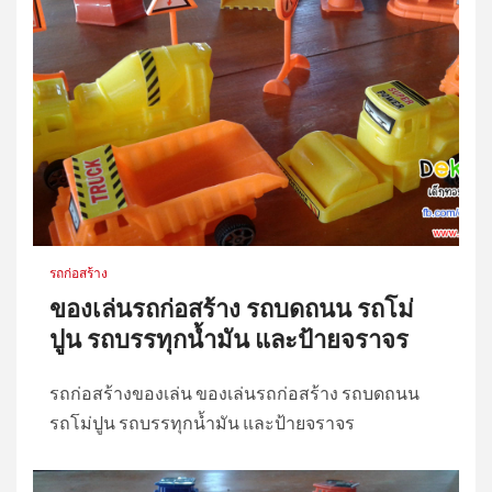
รถก่อสร้าง
ของเล่นรถก่อสร้าง รถบดถนน รถโม่
ปูน รถบรรทุกน้ำมัน และป้ายจราจร
รถก่อสร้างของเล่น ของเล่นรถก่อสร้าง รถบดถนน
รถโม่ปูน รถบรรทุกน้ำมัน และป้ายจราจร