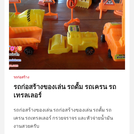
รถก่อสร้าง
รถก่อสร้างของเล่น รถดั้ม รถเครน รถ
เทรลเลอร์
รถก่อสร้างของเล่น รถก่อสร้างของเล่น รถดั้ม รถ
เครน รถเทรลเลอร์ กรวยจราจร และหัวจ่ายน้ำมัน
งานสวยครับ