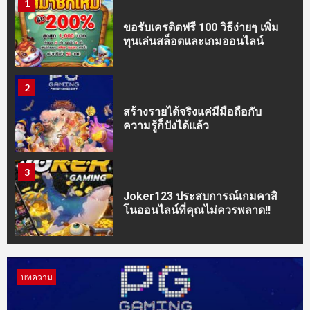
2
สร้างรายได้จริงแค่มีมือถือกับ
ความรู้ก็ปังได้แล้ว
3
Joker123 ประสบการณ์เกมคาสิ
โนออนไลน์ที่คุณไม่ควรพลาด!!
4
แชร์ความลับของเซียนบาคาร่าว่า
ตั้งใจแค่ไหนถึงไปได้สุด
5
เรือทหารบังคับ เรือตอร์ปิโด รุ่น
บทความ
Torpedo boat HT-2877B มีไฟที่
สะพานเดินเรือ