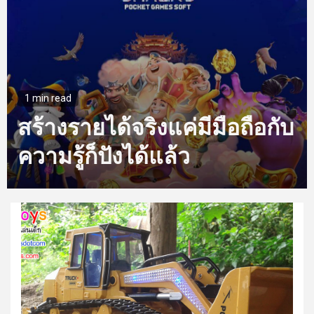
1
ขอรับเครดิตฟรี 100 วิธีง่ายๆ เพิ่ม
ทุนเล่นสล็อตและเกมออนไลน์
1 min read
2
สร้างรายได้จริงแค่มีมือถือกับ
สร้างรายได้จริงแค่มีมือถือกับ
ความรู้ก็ปังได้แล้ว
ความรู้ก็ปังได้แล้ว
3
Joker123 ประสบการณ์เกมคาสิ
โนออนไลน์ที่คุณไม่ควรพลาด!!