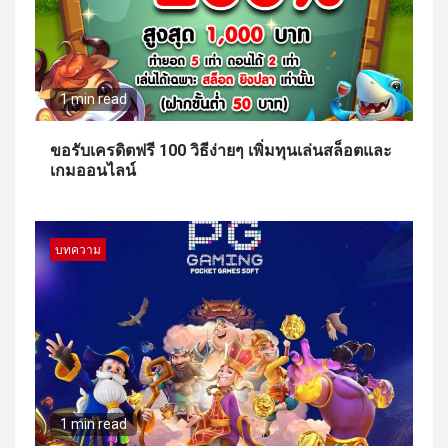
1 min read
ขอรับเครดิตฟรี 100 วิธีง่ายๆ เพิ่มทุนเล่นสล็อตและ
เกมออนไลน์
บทความ
1 min read