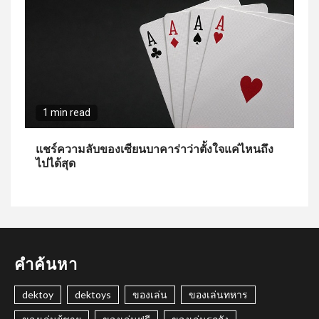
1 min read
แชร์ความลับของเซียนบาคาร่าว่าตั้งใจแค่ไหนถึง
ไปได้สุด
คำค้นหา
dektoy
dektoys
ของเล่น
ของเล่นทหาร