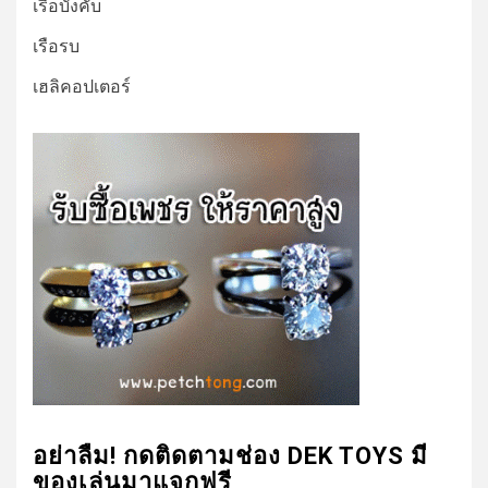
เรือบังคับ
เรือรบ
เฮลิคอปเตอร์
อย่าลืม! กดติดตามช่อง DEK TOYS มี
ของเล่นมาแจกฟรี