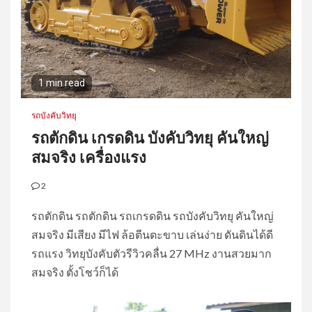
1 min read
รถบังคับวิทยุ
รถตักดิน เกรดดิน บังคับวิทยุ คันใหญ่
สมจริง เครื่องแรง
2
รถตักดิน รถตักดิน รถเกรดดิน รถบังคับวิทยุ คันใหญ่
สมจริง มีเสียง มีไฟ ล้อตีนตะขาบ เล่นง่าย ดันดินได้ดี
รถแรง วิทยุบังคับตัวรีวิวคลื่น 27 MHz งานสวยมาก
สมจริง ตั้งโชว์ก็ได้