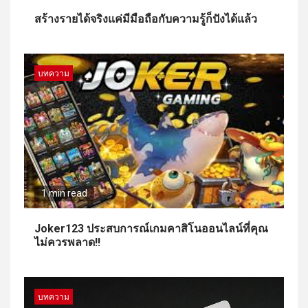
สร้างรายได้จริงแค่มีมือถือกับความรู้ก็ปังได้แล้ว
บทความ
1 min read
Joker123 ประสบการณ์เกมคาสิโนออนไลน์ที่คุณ
ไม่ควรพลาด!!
บทความ