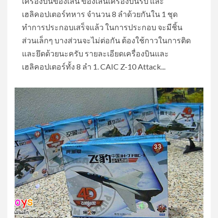
เครื่องบินของเล่น ของเล่นเครื่องบินรบ และ
เฮลิคอปเตอร์ทหาร จำนวน 8 ลำด้วยกันใน 1 ชุด
ทำการประกอบเสร็จแล้ว ในการประกอบ จะมีชิ้น
ส่วนเล็กๆ บางส่วนจะไม่ต่อกัน ต้องใช้กาวในการติด
และยึดด้วยนะครับ รายละเอียดเครื่องบินและ
เฮลิคอปเตอร์ทั้ง 8 ลำ 1. CAIC Z-10 Attack...