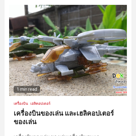
1 min read
เครื่องบิน
เฮลิคอปเตอร์
เครื่องบินของเล่น และเฮลิคอปเตอร์
ของเล่น