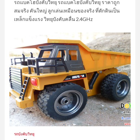
รถแบคโฮบังคับวิทยุ รถแบคโฮบังคับวิทยุ ราคาถูก
สมจริง คันใหญ่ ลูกเล่นเหมือนของจริง ที่ตักดินเป็น
เหล็กแข็งแรง วิทยุบังคับคลื่น 2.4GHz
รถบังคับวิทยุ